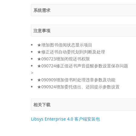
系统需求
注意事项
★增加图书借阅状态显示项目
★修正还书自动委托划到判断及处理
★090723增加闭馆还书权限
★090724修正借还书声音提醒参数设置保存问题
>
★090909增加借书时处理违章参数及功能
★090924增加委托借出、还回提示参数设置
相关下载
Libsys Enterprise 4.0 客户端安装包